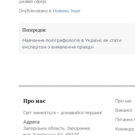
цікавій сфері.
Опубліковано в
Новини
,
Інше
Навігація
Попередня:
записів
Навчання поліграфологів в Україні: як стати
експертом з виявлення правди
Про нас
Про нас
Вакансії
Світ змінюється – дізнавайся першим!
Питання т
Адреса
Запорізька область, Запоріжжя,
Команда
вул. Хортицька, 6А, 69100