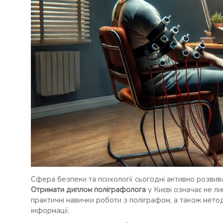
Сфера безпеки та психології сьогодні активно розвиває
Отримати диплом поліграфолога
у Києві означає не л
практичні навички роботи з поліграфом, а також метод
інформації.