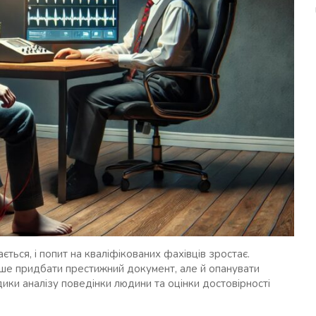
ться, і попит на кваліфікованих фахівців зростає.
ише придбати престижний документ, але й опанувати
ики аналізу поведінки людини та оцінки достовірності