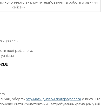
сихологічного аналізу, інтерв’ювання та роботи з різними
кейсами.
естування;
;
боти поліграфолога;
туаціями.
єві
рсу.
авички, оберіть
отримати диплом поліграфолога
у Києві. Це
опоможе стати компетентним і затребуваним фахівцем у цій