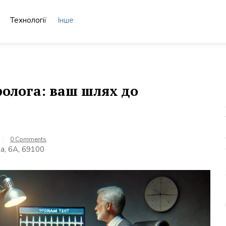
Технології
Інше
олога: ваш шлях до
0 Comments
а, 6А, 69100