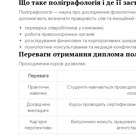
Що таке поліграфологія і де її за
Поліграфологія — наука про дослідження фізіологічних
допомагають визначати правдивість слів та емоційний 
перевірка співробітників у компаніях;
робота правоохоронних органів;
розслідування фінансових та корпоративних шахра
психологічне консультування та медіація конфліктів
Переваги отримання диплома по
Проходження курсів дозволяє:
Перевага
Практичні
Студенти навчаються проводити т
навички
скл
Досвідчені
Курси проводять сертифіковані
викладачі
Кар’єрні
Випускники можуть працювати 
перспективи
агентств