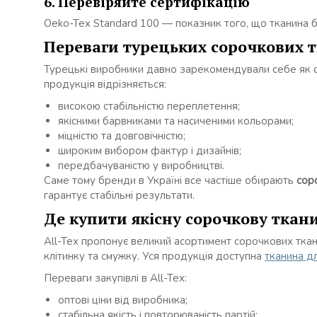
6. Перевіряйте сертифікацію
Oeko-Tex Standard 100 — показник того, що тканина бе
Переваги турецьких сорочкових 
Турецькі виробники давно зарекомендували себе як одн
продукція відрізняється:
високою стабільністю переплетення;
якісними барвниками та насиченими кольорами;
міцністю та довговічністю;
широким вибором фактур і дизайнів;
передбачуваністю у виробництві.
Саме тому бренди в Україні все частіше обирають
сор
гарантує стабільні результати.
Де купити якісну сорочкову ткани
All-Tex пропонує великий асортимент сорочкових тканин
клітинку та смужку. Уся продукція доступна
тканина д
Переваги закупівлі в All-Tex:
оптові ціни від виробника;
стабільна якість і повторюваність партій;