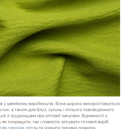
ів у швейному виробництві. Вона широко використовується
очок, а також для блуз, суконь і літнього повсякденного
ся з труднощами при оптовій закупівлі. Відмінності у
ь як покращити, так і повністю зіпсувати готовий виріб.
для сорочок оптом
та уникати типових помилок.