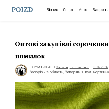
Skip
to
POIZD
Бізнес
Спорт
Авто
Здоров’я
content
Оптові закупівлі сорочков
помилок
ОПУБЛІКОВАНО
Олександр Литвиненко
06.02.2026
Запорізька область, Запоріжжя, вул. Хортицьк