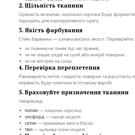
2. Щільність тканини
Щільність визначає, наскільки сорочка буде формості
підходять для корпоративного одягу.
3. Якість фарбування
Стійкі барвники — ознака високої якості. Перевіряйте:
чи тканина не линяє під час прання;
чи не лишає слідів на сухій або мокрій поверхні;
чи не вигоряє на сонці.
4. Перевірка переплетення
Рівномірність ниток, гладкість поверхні та відсутніст
нерівність буде помітною в готовому виробі.
5. Враховуйте призначення тканини
Наприклад:
поплін
— класичні сорочки;
оксфорд
— casual-моделі;
сатин
— преміальні жіночі блузи;
твіл
— щільніші осінні моделі.