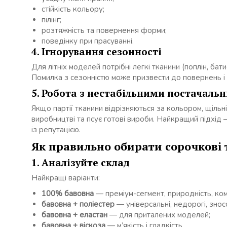
стійкість кольору;
пілінг;
розтяжність та повернення форми;
поведінку при прасуванні.
4. Ігнорування сезонності
Для літніх моделей потрібні легкі тканини (поплін, ба
Помилка з сезонністю може призвести до повернень і
5. Робота з нестабільними постачаль
Якщо партії тканини відрізняються за кольором, щіль
виробництві та псує готові вироби. Найкращий підхід
із репутацією.
Як правильно обирати сорочкові 
1. Аналізуйте склад
Найкращі варіанти:
100% бавовна
— преміум-сегмент, природність, ко
бавовна + поліестер
— універсальні, недорогі, зносо
бавовна + еластан
— для приталених моделей;
бавовна + віскоза
— м’якість і гладкість.