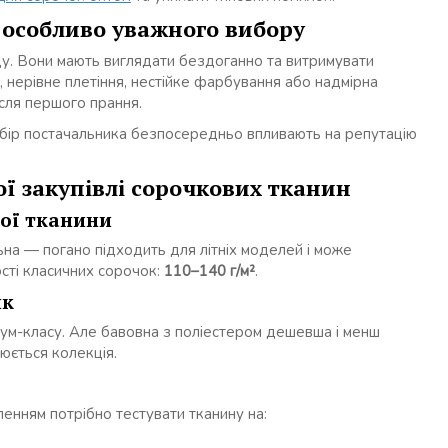
 особливо уважного вибору
у. Вони мають виглядати бездоганно та витримувати
, нерівне плетіння, нестійке фарбування або надмірна
ісля першого прання.
вибір постачальника безпосередньо впливають на репутацію
ї закупівлі сорочкових тканин
ної тканини
ьна — погано підходить для літніх моделей і може
ості класичних сорочок:
110–140 г/м²
.
ик
ум-класу. Але бавовна з поліестером дешевша і менш
юється колекція.
енням потрібно тестувати тканину на: