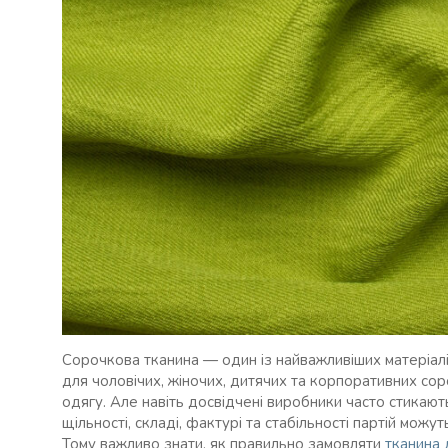
Сорочкова тканина — один із найважливіших матеріал
для чоловічих, жіночих, дитячих та корпоративних сор
одягу. Але навіть досвідчені виробники часто стикають
щільності, складі, фактурі та стабільності партій можут
Тому важливо знати, як правильно замовляти
тканина 