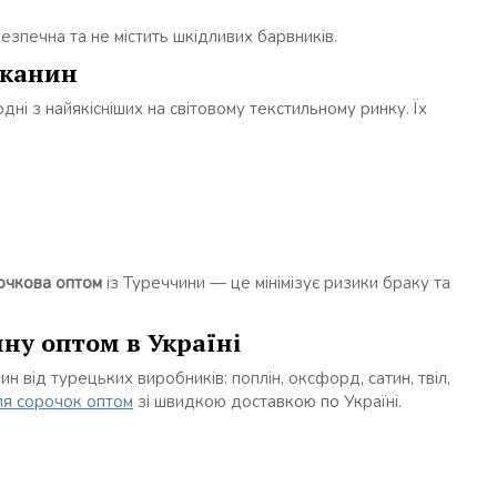
зпечна та не містить шкідливих барвників.
тканин
і з найякісніших на світовому текстильному ринку. Їх
очкова оптом
із Туреччини — це мінімізує ризики браку та
ну оптом в Україні
 від турецьких виробників: поплін, оксфорд, сатин, твіл,
ля сорочок оптом
зі швидкою доставкою по Україні.