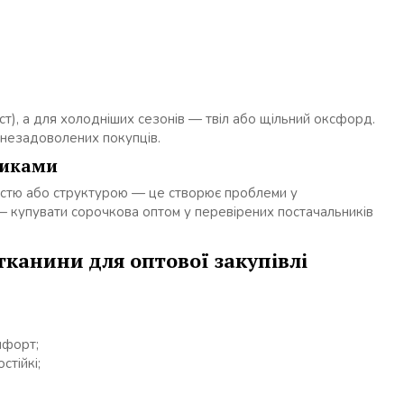
тист), а для холодніших сезонів — твіл або щільний оксфорд.
 незадоволених покупців.
никами
ністю або структурою — це створює проблеми у
 — купувати сорочкова оптом у перевірених постачальників
тканини для оптової закупівлі
мфорт;
стійкі;