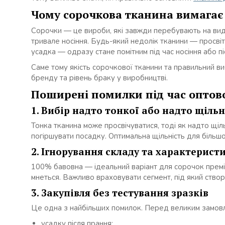
Чому сорочкова тканина вимагає
Сорочки — це вироби, які завжди перебувають на вид
тривале носіння. Будь-який недолік тканини — просвіт
усадка — одразу стане помітним під час носіння або п
Саме тому якість сорочкової тканини та правильний 
бренду та рівень браку у виробництві.
Поширені помилки під час оптово
1. Вибір надто тонкої або надто щіль
Тонка тканина може просвічуватися, тоді як надто щіл
погіршувати посадку. Оптимальна щільність для більш
2. Ігнорування складу та характерист
100% бавовна — ідеальний варіант для сорочок премі
мнеться. Важливо враховувати сегмент, під який створ
3. Закупівля без тестування зразків
Це одна з найбільших помилок. Перед великим замовл
усадку після прання;