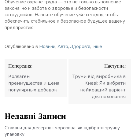
Обучение охране труда — это не только выполнение
закона, но и забота о здоровье и безопасности
сотрудников. Начните обучение уже сегодня, чтобы
обеспечить стабильное и безопасное будущее вашему
предприятию!
Опубліковано в
Новини
,
Авто
,
Здоров'я
,
Інше
Навігація
Попередня:
Наступна:
записів
Коллаген:
Труни від виробника в
преимущества и цена
Києві: Як вибрати
популярных добавок
найкращий варіант
для поховання
Недавні Записи
Стакани для десертів і морозива: як підібрати зручну
упаковку