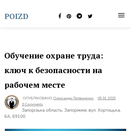
Skip
to
POIZD
content
TOG
NAVI
Обучение охране труда:
ключ к безопасности на
рабочем месте
ОПУБЛІКОВАНО
Олександр Литвиненко
05.01.2025
0 Comments
Запорізька область, Запоріжжя, вул. Хортицька,
6А, 69100