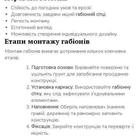
Стійкість до погодних умов та ерозії.
Довговічність завдяки міцній
габіонній сітці
.
Легкість монтажу.
Естетичний вигляд.
Можливість створення індивідуального дизайну.
Етапи монтажу габіонів
Монтаж габіонів вимагає дотримання кількох ключових
етапів:
Підготовка основи:
Вирівняйте поверхню та
ущільніть ґрунт для запобігання просіданню
конструкції.
Установка каркасу:
Використовуйте
габіонну
сітку
, яку слід зафіксувати з’єднувальними
елементами.
Наповнення:
Оберіть наповнювач (каміння,
гравій, деревина) та рівномірно заповніть
конструкцію.
Фіксація:
Закрийте конструкцію та перевірте її
міцність.