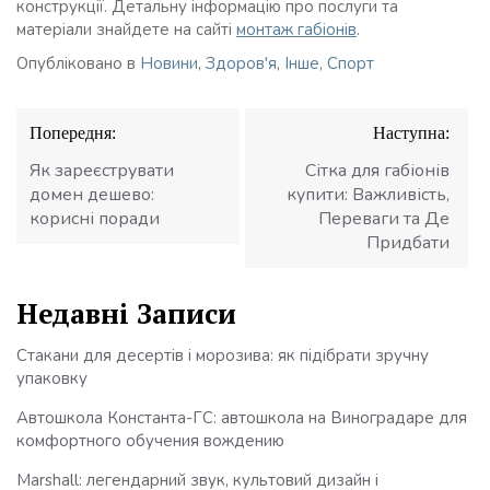
конструкції. Детальну інформацію про послуги та
матеріали знайдете на сайті
монтаж габіонів
.
Опубліковано в
Новини
,
Здоров'я
,
Інше
,
Спорт
Навігація
Попередня:
Наступна:
записів
Як зареєструвати
Сітка для габіонів
домен дешево:
купити: Важливість,
корисні поради
Переваги та Де
Придбати
Недавні Записи
Стакани для десертів і морозива: як підібрати зручну
упаковку
Автошкола Константа-ГС: автошкола на Виноградаре для
комфортного обучения вождению
Marshall: легендарний звук, культовий дизайн і