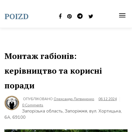
Skip
to
POIZD
content
TOG
NAVI
Монтаж габіонів:
керівництво та корисні
поради
ОПУБЛІКОВАНО
Олександр Литвиненко
06.12.2024
0 Comments
Запорізька область, Запоріжжя, вул. Хортицька,
6А, 69100