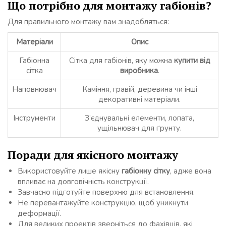
Що потрібно для монтажу габіонів?
Для правильного монтажу вам знадобляться:
Матеріали
Опис
Габіонна
Сітка для габіонів, яку можна
купити від
сітка
виробника
.
Наповнювач
Каміння, гравій, деревина чи інші
декоративні матеріали.
Інструменти
З’єднувальні елементи, лопата,
ущільнювач для ґрунту.
Поради для якісного монтажу
Використовуйте лише якісну
габіонну сітку
, адже вона
впливає на довговічність конструкції.
Завчасно підготуйте поверхню для встановлення.
Не перевантажуйте конструкцію, щоб уникнути
деформації.
Для великих проектів зверніться до фахівців, які